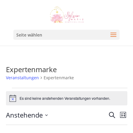
Seite wählen
Expertenmarke
Veranstaltungen
Expertenmarke
Es sind keine anstehenden Veranstaltungen vorhanden.
Hinweis
Veran
Ve
Anstehende
Suche
Liste
An
Such
Datum
Na