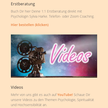
Erstberatung
Buch Dir hier Deine 1:1 Erstberatung direkt mit
Psychologin Sylvia Harke. Telefon- oder Zoom Coaching.
Hier bestellen (klicken)
Videos
Mehr von uns gibt es auch auf
YouTube!
Schaue Dir
unsere Videos zu den Themen Psychologie, Spiritualität
und Hochsensibilität an.