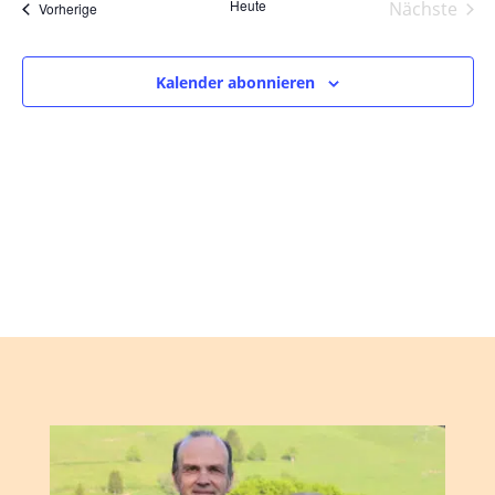
und
wählen.
Heute
Nächste
Veranstaltungen
Vorherige
Ansic
Veranst
Navig
Kalender abonnieren