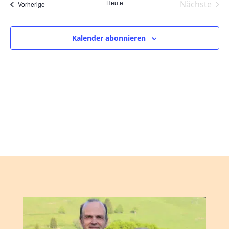
und
wählen.
Heute
Nächste
Veranstaltungen
Vorherige
Ansic
Veranst
Navig
Kalender abonnieren