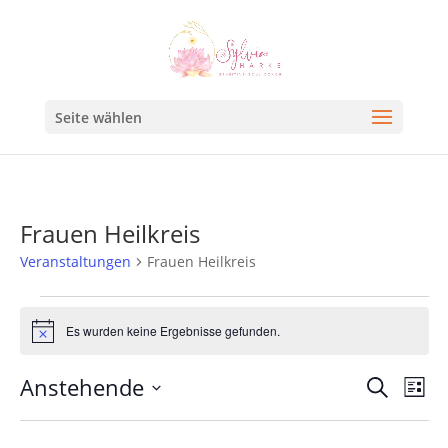
Seite wählen
Frauen Heilkreis
Veranstaltungen
Frauen Heilkreis
Es wurden keine Ergebnisse gefunden.
Hinweis
Veran
Ve
Anstehende
Suche
Liste
An
Such
Datum
Na