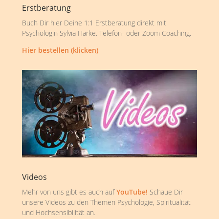
Erstberatung
Buch Dir hier Deine 1:1 Erstberatung direkt mit
Psychologin Sylvia Harke. Telefon- oder Zoom Coaching.
Hier bestellen (klicken)
Videos
Mehr von uns gibt es auch auf
YouTube!
Schaue Dir
unsere Videos zu den Themen Psychologie, Spiritualität
und Hochsensibilität an.