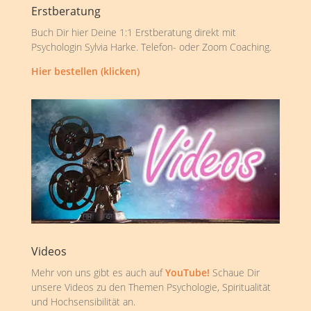
Erstberatung
Buch Dir hier Deine 1:1 Erstberatung direkt mit
Psychologin Sylvia Harke. Telefon- oder Zoom Coaching.
Hier bestellen (klicken)
Videos
Mehr von uns gibt es auch auf
YouTube!
Schaue Dir
unsere Videos zu den Themen Psychologie, Spiritualität
und Hochsensibilität an.