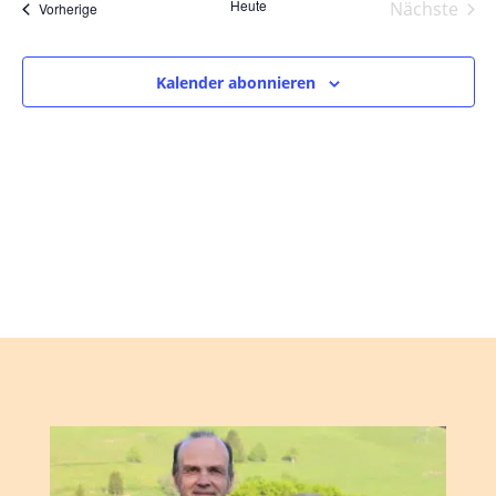
und
wählen.
Heute
Nächste
Veranstaltungen
Vorherige
Ansic
Veranst
Navig
Kalender abonnieren