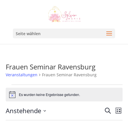
Seite wählen
Frauen Seminar Ravensburg
Veranstaltungen
Frauen Seminar Ravensburg
Es wurden keine Ergebnisse gefunden.
Hinweis
Veran
Ve
Anstehende
Suche
Liste
An
Such
Datum
Na