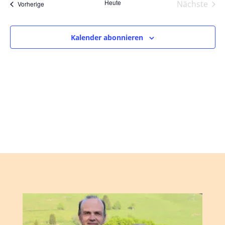
und
wählen.
Heute
Nächste
Veranstaltungen
Vorherige
Ansic
Veranst
Navig
Kalender abonnieren