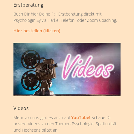
Erstberatung
Buch Dir hier Deine 1:1 Erstberatung direkt mit
Psychologin Sylvia Harke. Telefon- oder Zoom Coaching.
Hier bestellen (klicken)
Videos
Mehr von uns gibt es auch auf
YouTube!
Schaue Dir
unsere Videos zu den Themen Psychologie, Spiritualität
und Hochsensibilität an.