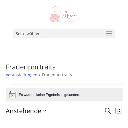
Seite wählen
Frauenportraits
Veranstaltungen
Frauenportraits
Es wurden keine Ergebnisse gefunden.
Hinweis
Veran
Ve
Anstehende
Suche
Liste
An
Such
Datum
Na