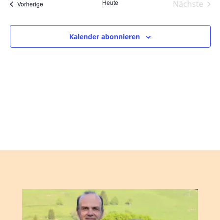
und
wählen.
Heute
Nächste
Veranstaltungen
Vorherige
Ansic
Veranst
Navig
Kalender abonnieren