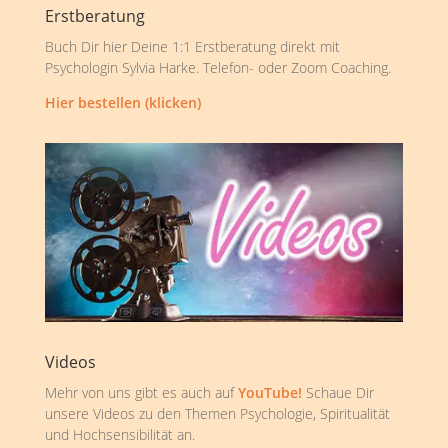
Erstberatung
Buch Dir hier Deine 1:1 Erstberatung direkt mit
Psychologin Sylvia Harke. Telefon- oder Zoom Coaching.
Hier bestellen (klicken)
Videos
Mehr von uns gibt es auch auf
YouTube!
Schaue Dir
unsere Videos zu den Themen Psychologie, Spiritualität
und Hochsensibilität an.