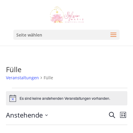
Seite wählen
Fülle
Veranstaltungen
Fülle
Es sind keine anstehenden Veranstaltungen vorhanden.
Hinweis
Veran
Ve
Anstehende
Suche
Liste
An
Such
Datum
Na