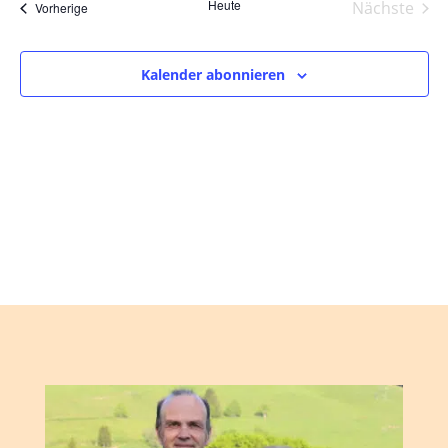
und
wählen.
Heute
Nächste
Veranstaltungen
Vorherige
Ansic
Veranst
Navig
Kalender abonnieren