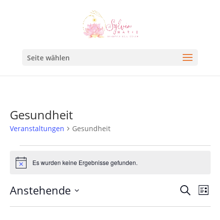
Seite wählen
Gesundheit
Veranstaltungen
Gesundheit
Es wurden keine Ergebnisse gefunden.
Hinweis
Veran
Ve
Anstehende
Suche
Liste
An
Such
Datum
Na