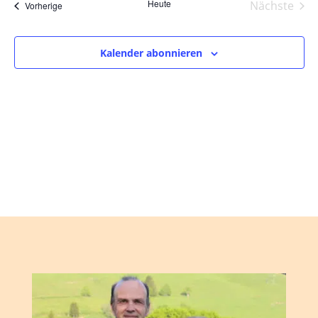
und
wählen.
Heute
Nächste
Veranstaltungen
Vorherige
Ansic
Veranst
Navig
Kalender abonnieren