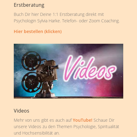
Erstberatung
Buch Dir hier Deine 1:1 Erstberatung direkt mit
Psychologin Sylvia Harke. Telefon- oder Zoom Coaching.
Hier bestellen (klicken)
Videos
Mehr von uns gibt es auch auf
YouTube!
Schaue Dir
unsere Videos zu den Themen Psychologie, Spiritualität
und Hochsensibilität an.