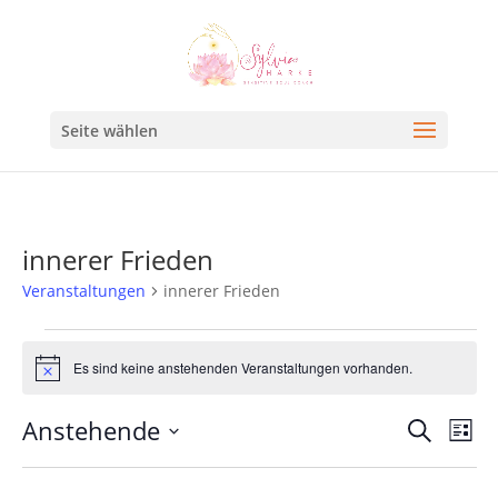
Seite wählen
innerer Frieden
Veranstaltungen
innerer Frieden
Es sind keine anstehenden Veranstaltungen vorhanden.
Hinweis
Veran
Ve
Anstehende
Suche
Liste
An
Such
Datum
Na