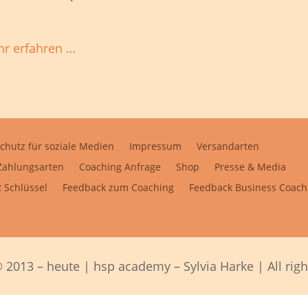
r erfahren …
chutz für soziale Medien
Impressum
Versandarten
Zahlungsarten
Coaching Anfrage
Shop
Presse & Media
 Schlüssel
Feedback zum Coaching
Feedback Business Coach
 2013 – heute | hsp academy – Sylvia Harke | All righ
Alle Preise inkl. der gesetzlichen MwSt.