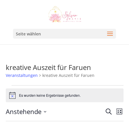
Seite wählen
kreative Auszeit für Faruen
Veranstaltungen
kreative Auszeit für Faruen
Es wurden keine Ergebnisse gefunden.
Hinweis
Veran
Ve
Anstehende
Suche
Liste
An
Such
Datum
Na