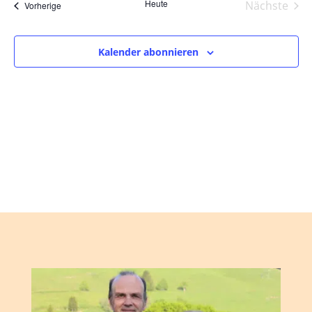
und
wählen.
Heute
Nächste
Veranstaltungen
Vorherige
Ansic
Veranst
Navig
Kalender abonnieren