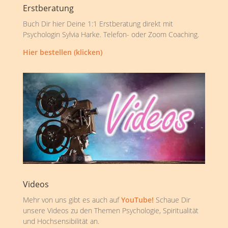
Erstberatung
Buch Dir hier Deine 1:1 Erstberatung direkt mit
Psychologin Sylvia Harke. Telefon- oder Zoom Coaching.
Hier bestellen (klicken)
Videos
Mehr von uns gibt es auch auf
YouTube!
Schaue Dir
unsere Videos zu den Themen Psychologie, Spiritualität
und Hochsensibilität an.