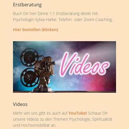
Erstberatung
Buch Dir hier Deine 1:1 Erstberatung direkt mit
Psychologin Sylvia Harke. Telefon- oder Zoom Coaching.
Hier bestellen (klicken)
Videos
Mehr von uns gibt es auch auf
YouTube!
Schaue Dir
unsere Videos zu den Themen Psychologie, Spiritualität
und Hochsensibilität an.