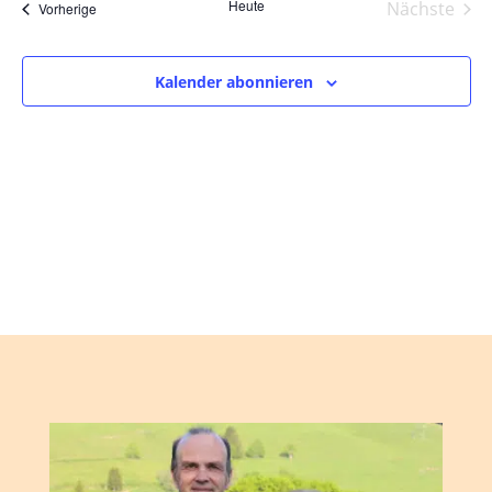
und
wählen.
Heute
Nächste
Veranstaltungen
Vorherige
Ansic
Veranst
Navig
Kalender abonnieren