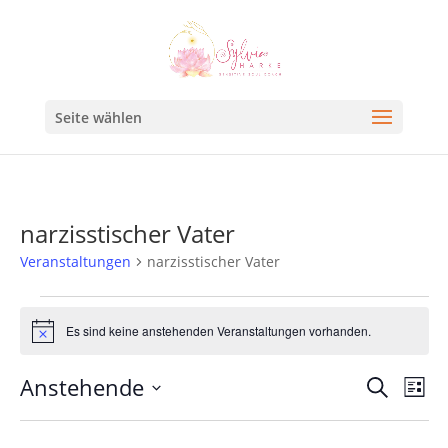
Seite wählen
narzisstischer Vater
Veranstaltungen
narzisstischer Vater
Es sind keine anstehenden Veranstaltungen vorhanden.
Hinweis
Veran
Ve
Anstehende
Suche
Liste
An
Such
Datum
Na