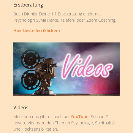
Erstberatung
Buch Dir hier Deine 1:1 Erstberatung direkt mit
Psychologin Sylvia Harke. Telefon- oder Zoom Coaching.
Hier bestellen (klicken)
Videos
Mehr von uns gibt es auch auf
YouTube!
Schaue Dir
unsere Videos zu den Themen Psychologie, Spiritualität
und Hochsensibilität an.