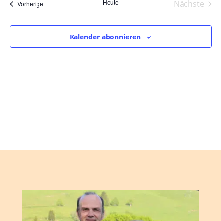
und
wählen.
Heute
Nächste
Veranstaltungen
Vorherige
Ansic
Veranst
Navig
Kalender abonnieren