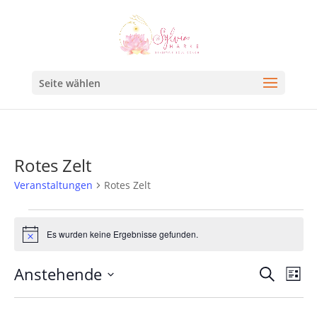
Seite wählen
Rotes Zelt
Veranstaltungen
Rotes Zelt
Es wurden keine Ergebnisse gefunden.
Hinweis
Veran
Ve
Anstehende
Suche
Liste
An
Such
Datum
Na