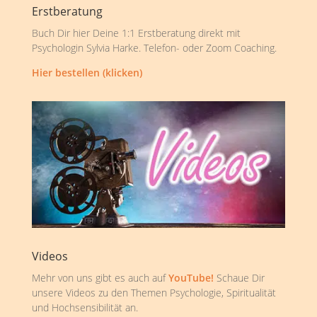
Erstberatung
Buch Dir hier Deine 1:1 Erstberatung direkt mit
Psychologin Sylvia Harke. Telefon- oder Zoom Coaching.
Hier bestellen (klicken)
Videos
Mehr von uns gibt es auch auf
YouTube!
Schaue Dir
unsere Videos zu den Themen Psychologie, Spiritualität
und Hochsensibilität an.