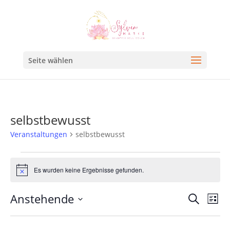
Seite wählen
selbstbewusst
Veranstaltungen
selbstbewusst
Es wurden keine Ergebnisse gefunden.
Hinweis
Veran
Ve
Anstehende
Suche
Liste
An
Such
Datum
Na