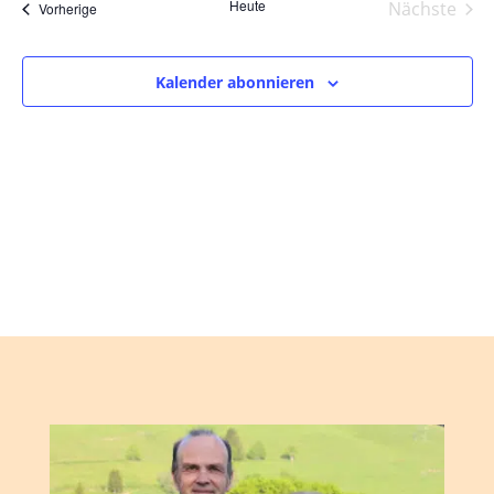
und
wählen.
Heute
Nächste
Veranstaltungen
Vorherige
Ansic
Veranst
Navig
Kalender abonnieren