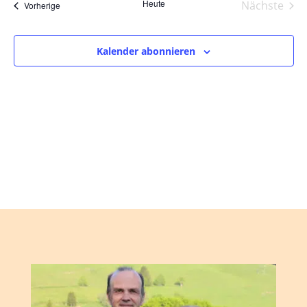
und
wählen.
Heute
Nächste
Veranstaltungen
Vorherige
Ansic
Veranst
Navig
Kalender abonnieren