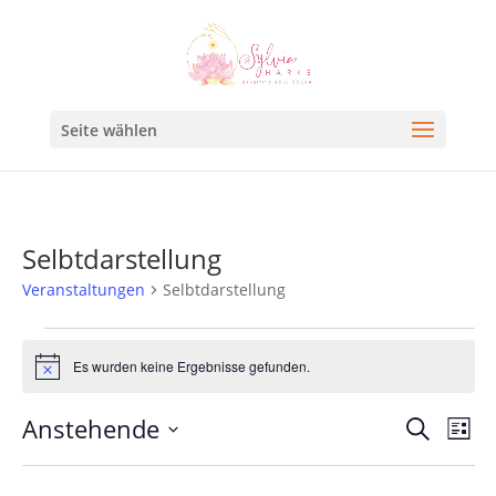
Seite wählen
Selbtdarstellung
Veranstaltungen
Selbtdarstellung
Es wurden keine Ergebnisse gefunden.
Hinweis
Veran
Ve
Anstehende
Suche
Liste
An
Such
Datum
Na