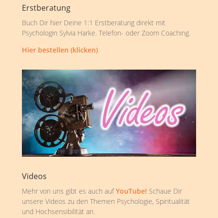
Erstberatung
Buch Dir hier Deine 1:1 Erstberatung direkt mit
Psychologin Sylvia Harke. Telefon- oder Zoom Coaching.
Hier bestellen (klicken)
Videos
Mehr von uns gibt es auch auf
YouTube!
Schaue Dir
unsere Videos zu den Themen Psychologie, Spiritualität
und Hochsensibilität an.