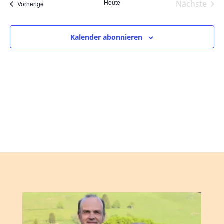
und
wählen.
Heute
Nächste
Veranstaltungen
Vorherige
Ansic
Veranst
Navig
Kalender abonnieren