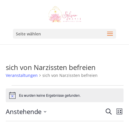
Seite wählen
sich von Narzissten befreien
Veranstaltungen
sich von Narzissten befreien
Es wurden keine Ergebnisse gefunden.
Hinweis
Veran
Ve
Anstehende
Suche
Liste
An
Such
Datum
Na