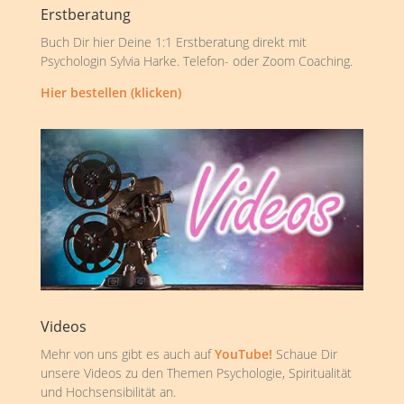
Erstberatung
Buch Dir hier Deine 1:1 Erstberatung direkt mit
Psychologin Sylvia Harke. Telefon- oder Zoom Coaching.
Hier bestellen (klicken)
Videos
Mehr von uns gibt es auch auf
YouTube!
Schaue Dir
unsere Videos zu den Themen Psychologie, Spiritualität
und Hochsensibilität an.