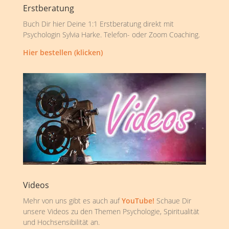
Erstberatung
Buch Dir hier Deine 1:1 Erstberatung direkt mit
Psychologin Sylvia Harke. Telefon- oder Zoom Coaching.
Hier bestellen (klicken)
Videos
Mehr von uns gibt es auch auf
YouTube!
Schaue Dir
unsere Videos zu den Themen Psychologie, Spiritualität
und Hochsensibilität an.