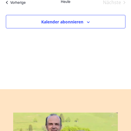
und
wählen.
Heute
Nächste
Veranstaltungen
Vorherige
Ansic
Veranst
Navig
Kalender abonnieren