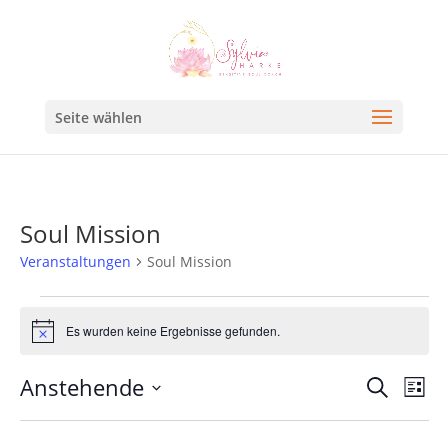
Seite wählen
Soul Mission
Veranstaltungen
Soul Mission
Es wurden keine Ergebnisse gefunden.
Hinweis
Veran
Ve
Anstehende
Suche
Liste
An
Such
Datum
Na