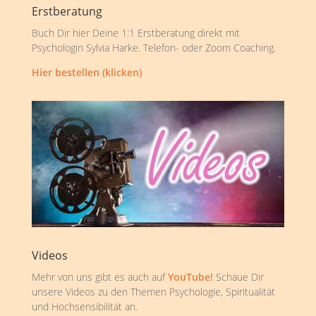
Erstberatung
Buch Dir hier Deine 1:1 Erstberatung direkt mit
Psychologin Sylvia Harke. Telefon- oder Zoom Coaching.
Hier bestellen (klicken)
Videos
Mehr von uns gibt es auch auf
YouTube!
Schaue Dir
unsere Videos zu den Themen Psychologie, Spiritualität
und Hochsensibilität an.