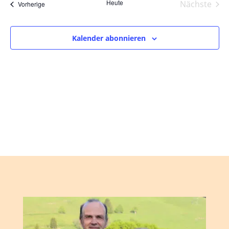
und
wählen.
Heute
Nächste
Veranstaltungen
Vorherige
Ansic
Veranst
Navig
Kalender abonnieren