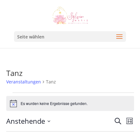
Seite wählen
Tanz
Veranstaltungen
Tanz
Es wurden keine Ergebnisse gefunden.
Hinweis
Veran
Ve
Anstehende
Suche
Liste
An
Such
Datum
Na