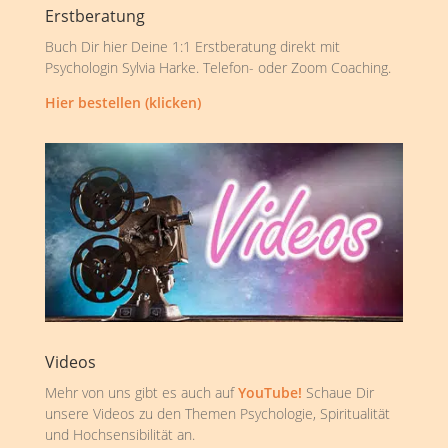
Erstberatung
Buch Dir hier Deine 1:1 Erstberatung direkt mit
Psychologin Sylvia Harke. Telefon- oder Zoom Coaching.
Hier bestellen (klicken)
Videos
Mehr von uns gibt es auch auf
YouTube!
Schaue Dir
unsere Videos zu den Themen Psychologie, Spiritualität
und Hochsensibilität an.