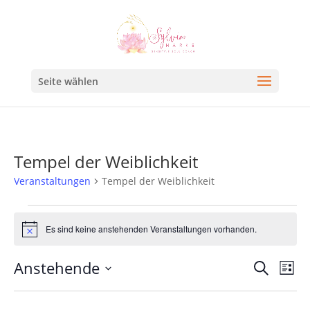
Seite wählen
Tempel der Weiblichkeit
Veranstaltungen
Tempel der Weiblichkeit
Es sind keine anstehenden Veranstaltungen vorhanden.
Hinweis
Veran
Ve
Anstehende
Suche
Liste
An
Such
Datum
Na