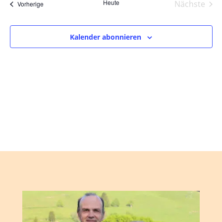
und
wählen.
Heute
Nächste
Veranstaltungen
Vorherige
Ansic
Veranst
Navig
Kalender abonnieren