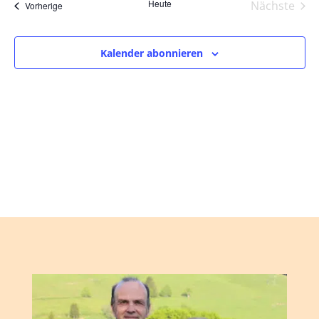
und
wählen.
Heute
Nächste
Veranstaltungen
Vorherige
Ansic
Veranst
Navig
Kalender abonnieren