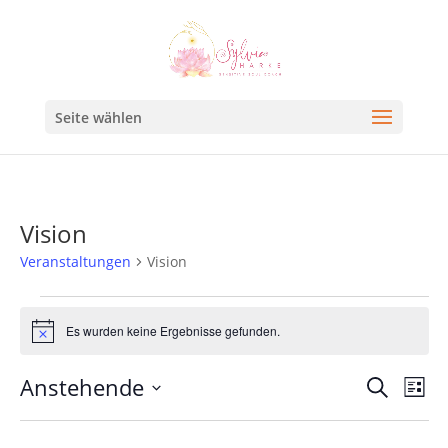
Seite wählen
Vision
Veranstaltungen
Vision
Es wurden keine Ergebnisse gefunden.
Hinweis
Veran
Ve
Anstehende
Suche
Liste
An
Such
Datum
Na