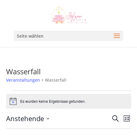
Seite wählen
Wasserfall
Veranstaltungen
Wasserfall
Es wurden keine Ergebnisse gefunden.
Hinweis
Veran
Ve
Anstehende
Suche
Liste
An
Such
Datum
Na