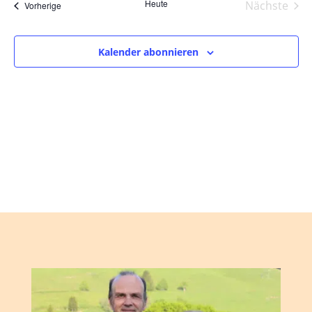
und
wählen.
Heute
Nächste
Veranstaltungen
Vorherige
Ansic
Veranst
Navig
Kalender abonnieren