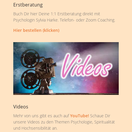
Erstberatung
Buch Dir hier Deine 1:1 Erstberatung direkt mit
Psychologin Sylvia Harke. Telefon- oder Zoom Coaching.
Hier bestellen (klicken)
Videos
Mehr von uns gibt es auch auf
YouTube!
Schaue Dir
unsere Videos zu den Themen Psychologie, Spiritualität
und Hochsensibilität an.