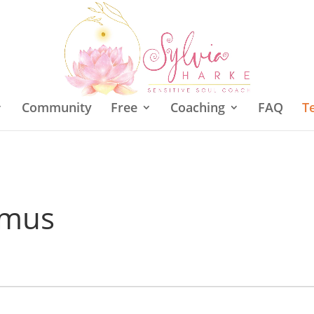
Community
Free
Coaching
FAQ
T
smus