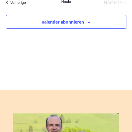
und
wählen.
Heute
Nächste
Veranstaltungen
Vorherige
Ansic
Veranst
Navig
Kalender abonnieren