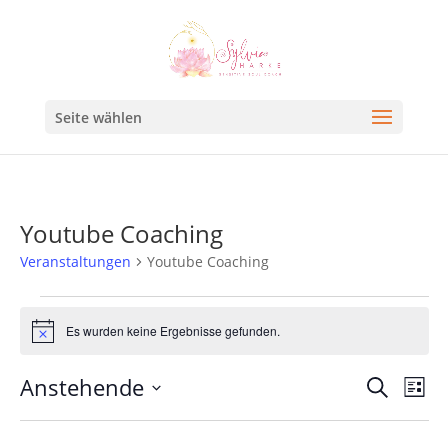
Seite wählen
Youtube Coaching
Veranstaltungen
Youtube Coaching
Es wurden keine Ergebnisse gefunden.
Hinweis
Veran
Ve
Anstehende
Suche
Liste
An
Such
Datum
Na