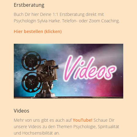
Erstberatung
Buch Dir hier Deine 1:1 Erstberatung direkt mit
Psychologin Sylvia Harke. Telefon- oder Zoom Coaching.
Hier bestellen (klicken)
Videos
Mehr von uns gibt es auch auf
YouTube!
Schaue Dir
unsere Videos zu den Themen Psychologie, Spiritualität
und Hochsensibilität an.