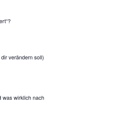
?
ert“?
 dir verändern soll)
d was wirklich nach