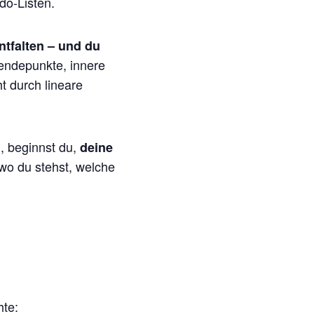
do-Listen.
ntfalten – und du
endepunkte, innere
t durch lineare
, beginnst du,
deine
 wo du stehst, welche
hte: