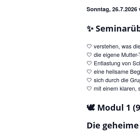
Sonntag, 26.7.2026 
✨ Seminarüb
🤍 verstehen, was di
🤍 die eigene Mutter
🤍 Entlastung von Sch
🤍 eine heilsame Be
🤍 sich durch die Gr
🤍 mit einem klaren,
🕊️ Modul 1 (9
Die geheime