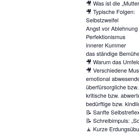
🎥 Was ist die „Mutt
🎥 Typische Folgen:
Selbstzweifel
Angst vor Ablehnung
Perfektionismus
innerer Kummer
das ständige Bemühe
🎥 Warum das Umfeld 
🎥 Verschiedene Mus
emotional abwesende
überfürsorgliche bzw.
kritische bzw. abwer
bedürftige bzw. kindl
📝 Sanfte Selbstrefle
📝 Schreibimpuls: „S
🧘 Kurze Erdungsüb