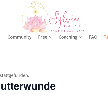
Community
Free
Coaching
FAQ
T
 stattgefunden.
Mutterwunde