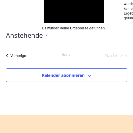
Ansichten-
Suche
wurd
Navigation
und
keine
Ergeb
Ansichten,
gefun
Navigation
Es wurden keine Ergebnisse gefunden.
Anstehende
Datum
wählen.
Heute
Nächste
Veranstaltungen
Vorherige
Veranst
Kalender abonnieren