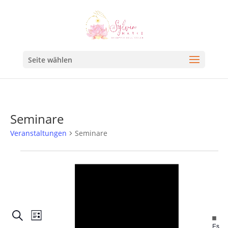
Seite wählen
Seminare
Veranstaltungen
Seminare
Hinweis
Veranstaltungen
Veranstaltung
Suche
Hin
Liste
Es