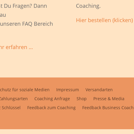
t Du Fragen? Dann
Coaching.
au
Hier bestellen (klicken)
 unseren FAQ Bereich
r erfahren …
chutz für soziale Medien
Impressum
Versandarten
Zahlungsarten
Coaching Anfrage
Shop
Presse & Media
 Schlüssel
Feedback zum Coaching
Feedback Business Coach