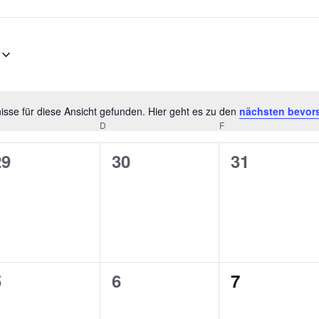
sse für diese Ansicht gefunden. Hier geht es zu den
nächsten bevor
Hinweis
D
F
0
0
0
29
30
31
n,
eranstaltungen,
Veranstaltungen,
Veranstalt
0
0
0
5
6
7
n,
eranstaltungen,
Veranstaltungen,
Veranstalt