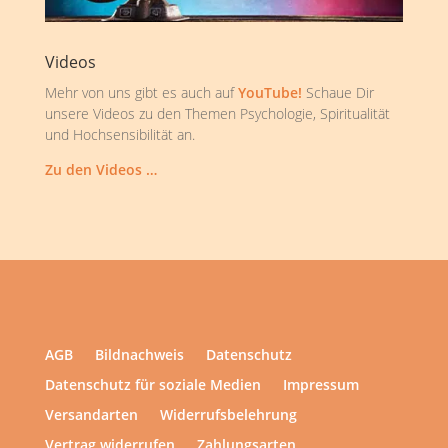
Videos
Mehr von uns gibt es auch auf
YouTube!
Schaue Dir
unsere Videos zu den Themen Psychologie, Spiritualität
und Hochsensibilität an.
Zu den Videos …
AGB
Bildnachweis
Datenschutz
Datenschutz für soziale Medien
Impressum
Versandarten
Widerrufsbelehrung
Vertrag widerrufen
Zahlungsarten