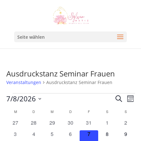
Seite wählen
Ausdruckstanz Seminar Frauen
Veranstaltungen
Ausdruckstanz Seminar Frauen
Veran
Ve
7/8/2026
Suche
Mona
An
Such
Datum
Kalender
M
D
M
D
F
S
S
Na
und
wählen.
von
0
0
0
0
0
0
0
27
28
29
30
31
1
2
Ansic
Veranstaltungen
Veranstaltungen
Veranstaltungen
Veranstaltungen
Veranstaltungen
Veranstaltungen
Veranstaltunge
Veranst
0
0
0
0
0
0
0
3
4
5
6
7
8
9
Navig