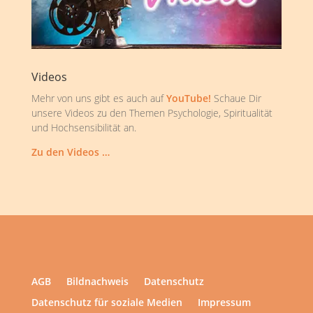
Videos
Mehr von uns gibt es auch auf
YouTube!
Schaue Dir
unsere Videos zu den Themen Psychologie, Spiritualität
und Hochsensibilität an.
Zu den Videos …
AGB
Bildnachweis
Datenschutz
Datenschutz für soziale Medien
Impressum