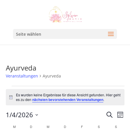
Seite wählen
Ayurveda
Veranstaltungen
Ayurveda
Es wurden keine Ergebnisse für diese Ansicht gefunden. Hier geht
Hinweis
es zu den
nächsten bevorstehenden Veranstaltungen
.
Veran
Ve
1/4/2026
Suche
Mona
An
Such
Datum
Kalender
M
D
M
D
F
S
S
Na