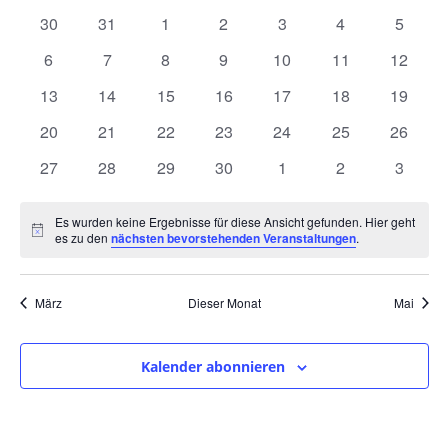
und
wählen.
von
0
0
0
0
0
0
0
30
31
1
2
3
4
5
Ansic
Veranstaltungen
Veranstaltungen
Veranstaltungen
Veranstaltungen
Veranstaltungen
Veranstaltungen
Veranstaltunge
Veranst
0
0
0
0
0
0
0
6
7
8
9
10
11
12
Navig
Veranstaltungen
Veranstaltungen
Veranstaltungen
Veranstaltungen
Veranstaltungen
Veranstaltungen
Veranst
0
0
0
0
0
0
0
13
14
15
16
17
18
19
Veranstaltungen
Veranstaltungen
Veranstaltungen
Veranstaltungen
Veranstaltungen
Veranstaltungen
Veranst
0
0
0
0
0
0
0
20
21
22
23
24
25
26
Veranstaltungen
Veranstaltungen
Veranstaltungen
Veranstaltungen
Veranstaltungen
Veranstaltungen
Veranst
0
0
0
0
0
0
0
27
28
29
30
1
2
3
Veranstaltungen
Veranstaltungen
Veranstaltungen
Veranstaltungen
Veranstaltungen
Veranstaltunge
Veranst
Es wurden keine Ergebnisse für diese Ansicht gefunden. Hier geht
Hinweis
es zu den
nächsten bevorstehenden Veranstaltungen
.
März
Dieser Monat
Mai
Kalender abonnieren