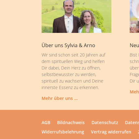
Über uns Sylvia & Arno
Neu
Wir sind schon seit 20 Jahren auf
Bist
dem spirituellen Weg und helfen
schn
Dir dabei, Dein Herz zu öffnen,
über
selbstbewusster zu werden,
Frag
spirituell zu wachsen und Deine
Dir 
innerste Essenz zu erkennen.
Meh
Mehr über uns …
AGB
Bildnachweis
Datenschutz
Datens
Widerrufsbelehrung
Vertrag widerrufen