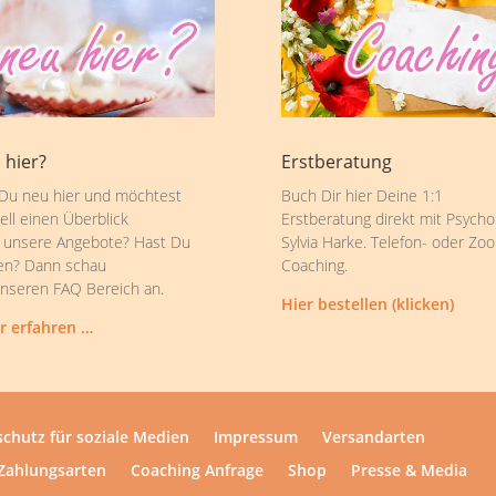
 hier?
Erstberatung
 Du neu hier und möchtest
Buch Dir hier Deine 1:1
ell einen Überblick
Erstberatung direkt mit Psycho
 unsere Angebote? Hast Du
Sylvia Harke. Telefon- oder Zo
en? Dann schau
Coaching.
unseren FAQ Bereich an.
Hier bestellen (klicken)
r erfahren …
chutz für soziale Medien
Impressum
Versandarten
Zahlungsarten
Coaching Anfrage
Shop
Presse & Media