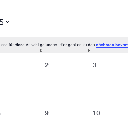
5
sse für diese Ansicht gefunden. Hier geht es zu den
nächsten bevor
Hinweis
D
F
0
0
0
1
2
3
n,
eranstaltungen,
Veranstaltungen,
Veranstalt
0
0
0
8
9
10
n,
eranstaltungen,
Veranstaltungen,
Veranstalt