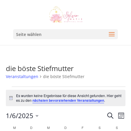
Seite wählen
die böste Stiefmutter
Veranstaltungen
die böste Stiefmutter
Es wurden keine Ergebnisse für diese Ansicht gefunden. Hier geht
Hinweis
es zu den
nächsten bevorstehenden Veranstaltungen
.
Veran
Ve
1/6/2025
Suche
Mona
An
Such
Datum
Kalender
M
D
M
D
F
S
S
Na