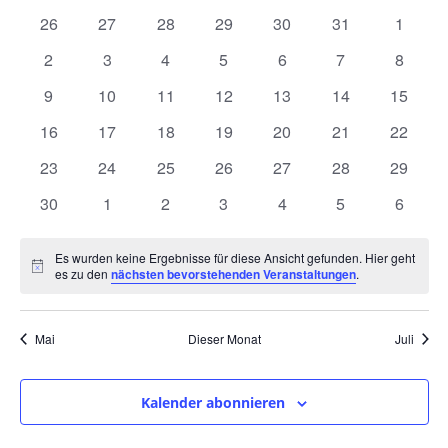
und
wählen.
von
0
0
0
0
0
0
0
26
27
28
29
30
31
1
Ansic
Veranstaltungen
Veranstaltungen
Veranstaltungen
Veranstaltungen
Veranstaltungen
Veranstaltungen
Veranstaltungen
Veranst
0
0
0
0
0
0
0
2
3
4
5
6
7
8
Navig
Veranstaltungen
Veranstaltungen
Veranstaltungen
Veranstaltungen
Veranstaltungen
Veranstaltunge
Veranst
0
0
0
0
0
0
0
9
10
11
12
13
14
15
Veranstaltungen
Veranstaltungen
Veranstaltungen
Veranstaltungen
Veranstaltungen
Veranstaltungen
Veranst
0
0
0
0
0
0
0
16
17
18
19
20
21
22
Veranstaltungen
Veranstaltungen
Veranstaltungen
Veranstaltungen
Veranstaltungen
Veranstaltungen
Veranst
0
0
0
0
0
0
0
23
24
25
26
27
28
29
Veranstaltungen
Veranstaltungen
Veranstaltungen
Veranstaltungen
Veranstaltungen
Veranstaltungen
Veranst
0
0
0
0
0
0
0
30
1
2
3
4
5
6
Veranstaltungen
Veranstaltungen
Veranstaltungen
Veranstaltungen
Veranstaltungen
Veranstaltunge
Veranst
Es wurden keine Ergebnisse für diese Ansicht gefunden. Hier geht
Hinweis
es zu den
nächsten bevorstehenden Veranstaltungen
.
Mai
Dieser Monat
Juli
Kalender abonnieren