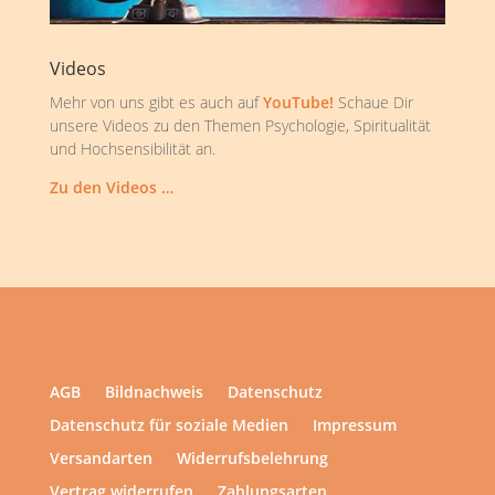
Videos
Mehr von uns gibt es auch auf
YouTube!
Schaue Dir
unsere Videos zu den Themen Psychologie, Spiritualität
und Hochsensibilität an.
Zu den Videos …
AGB
Bildnachweis
Datenschutz
Datenschutz für soziale Medien
Impressum
Versandarten
Widerrufsbelehrung
Vertrag widerrufen
Zahlungsarten