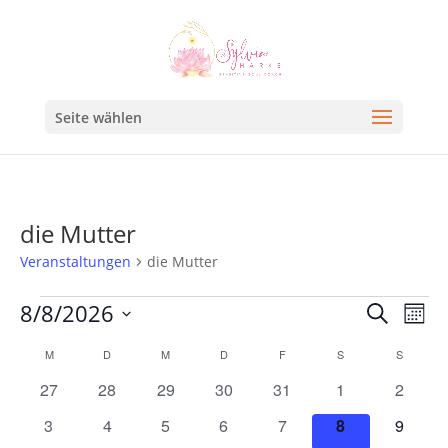
Seite wählen
die Mutter
Veranstaltungen
die Mutter
Veran
Ve
8/8/2026
Suche
Mona
An
Such
Datum
Kalender
M
D
M
D
F
S
S
Na
und
wählen.
von
0
0
0
0
0
0
0
27
28
29
30
31
1
2
Ansic
Veranstaltungen
Veranstaltungen
Veranstaltungen
Veranstaltungen
Veranstaltungen
Veranstaltungen
Veranstaltunge
Veranst
0
0
0
0
0
0
0
3
4
5
6
7
8
9
Navig