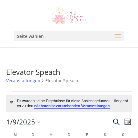
Seite wählen
Elevator Speach
Veranstaltungen
Elevator Speach
Es wurden keine Ergebnisse für diese Ansicht gefunden. Hier geht
Hinweis
es zu den
nächsten bevorstehenden Veranstaltungen
.
Veran
Ve
1/9/2025
Suche
Mona
An
Such
Datum
Kalender
M
D
M
D
F
S
S
Na