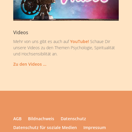
Videos
Mehr von uns gibt es auch auf
YouTube!
Schaue Dir
unsere Videos zu den Themen Psychologie, Spiritualität
und Hochsensibilität an.
Zu den Videos …
AGB
Bildnachweis
Datenschutz
Datenschutz für soziale Medien
Impressum