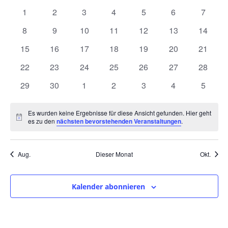
und
wählen.
von
0
0
0
0
0
0
0
1
2
3
4
5
6
7
Ansic
Veranstaltungen
Veranstaltungen
Veranstaltungen
Veranstaltungen
Veranstaltungen
Veranstaltungen
Veranstaltunge
Veranst
0
0
0
0
0
0
0
8
9
10
11
12
13
14
Navig
Veranstaltungen
Veranstaltungen
Veranstaltungen
Veranstaltungen
Veranstaltungen
Veranstaltungen
Veranst
0
0
0
0
0
0
0
15
16
17
18
19
20
21
Veranstaltungen
Veranstaltungen
Veranstaltungen
Veranstaltungen
Veranstaltungen
Veranstaltungen
Veranst
0
0
0
0
0
0
0
22
23
24
25
26
27
28
Veranstaltungen
Veranstaltungen
Veranstaltungen
Veranstaltungen
Veranstaltungen
Veranstaltungen
Veranst
0
0
0
0
0
0
0
29
30
1
2
3
4
5
Veranstaltungen
Veranstaltungen
Veranstaltungen
Veranstaltungen
Veranstaltungen
Veranstaltunge
Veranst
Es wurden keine Ergebnisse für diese Ansicht gefunden. Hier geht
Hinweis
es zu den
nächsten bevorstehenden Veranstaltungen
.
Aug.
Dieser Monat
Okt.
Kalender abonnieren