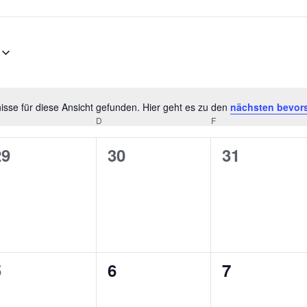
sse für diese Ansicht gefunden. Hier geht es zu den
nächsten bevor
Hinweis
D
F
0
0
0
29
30
31
n,
eranstaltungen,
Veranstaltungen,
Veranstalt
0
0
0
5
6
7
n,
eranstaltungen,
Veranstaltungen,
Veranstalt