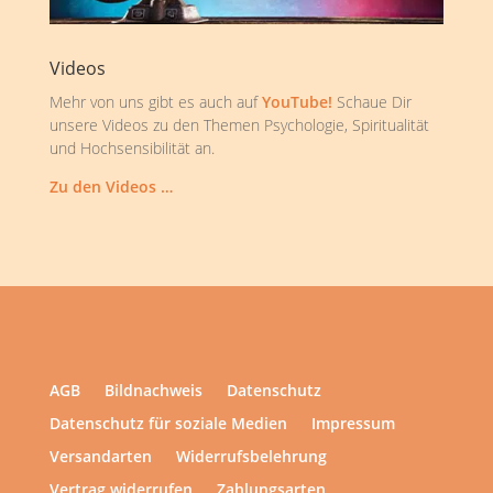
Videos
Mehr von uns gibt es auch auf
YouTube!
Schaue Dir
unsere Videos zu den Themen Psychologie, Spiritualität
und Hochsensibilität an.
Zu den Videos …
AGB
Bildnachweis
Datenschutz
Datenschutz für soziale Medien
Impressum
Versandarten
Widerrufsbelehrung
Vertrag widerrufen
Zahlungsarten