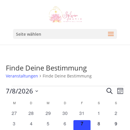
Seite wählen
Finde Deine Bestimmung
Veranstaltungen
Finde Deine Bestimmung
Veran
Ve
7/8/2026
Suche
Mona
An
Such
Datum
Kalender
M
D
M
D
F
S
S
Na
und
wählen.
von
0
0
0
0
0
0
0
27
28
29
30
31
1
2
Ansic
Veranstaltungen
Veranstaltungen
Veranstaltungen
Veranstaltungen
Veranstaltungen
Veranstaltungen
Veranstaltunge
Veranst
0
0
0
0
0
0
0
3
4
5
6
7
8
9
Navig