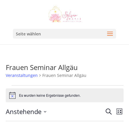
Seite wählen
Frauen Seminar Allgäu
Veranstaltungen
Frauen Seminar Allgäu
Es wurden keine Ergebnisse gefunden.
Hinweis
Veran
Ve
Anstehende
Suche
Liste
An
Such
Datum
Na