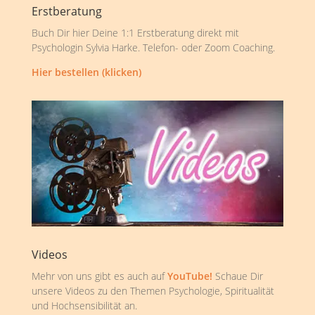
Erstberatung
Buch Dir hier Deine 1:1 Erstberatung direkt mit
Psychologin Sylvia Harke. Telefon- oder Zoom Coaching.
Hier bestellen (klicken)
Videos
Mehr von uns gibt es auch auf
YouTube!
Schaue Dir
unsere Videos zu den Themen Psychologie, Spiritualität
und Hochsensibilität an.