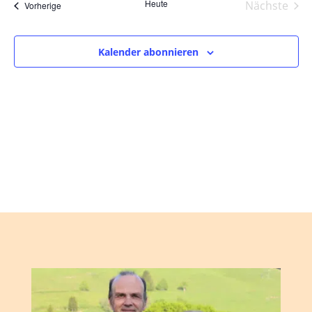
und
wählen.
Heute
Nächste
Veranstaltungen
Vorherige
Ansic
Veranst
Navig
Kalender abonnieren