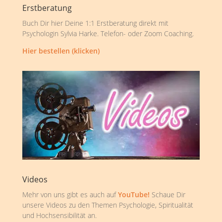
Erstberatung
Buch Dir hier Deine 1:1 Erstberatung direkt mit
Psychologin Sylvia Harke. Telefon- oder Zoom Coaching.
Hier bestellen (klicken)
Videos
Mehr von uns gibt es auch auf
YouTube!
Schaue Dir
unsere Videos zu den Themen Psychologie, Spiritualität
und Hochsensibilität an.