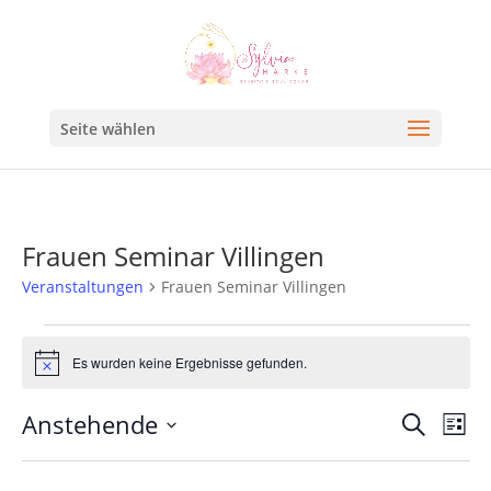
Seite wählen
Frauen Seminar Villingen
Veranstaltungen
Frauen Seminar Villingen
Es wurden keine Ergebnisse gefunden.
Hinweis
Veran
Ve
Anstehende
Suche
Liste
An
Such
Datum
Na