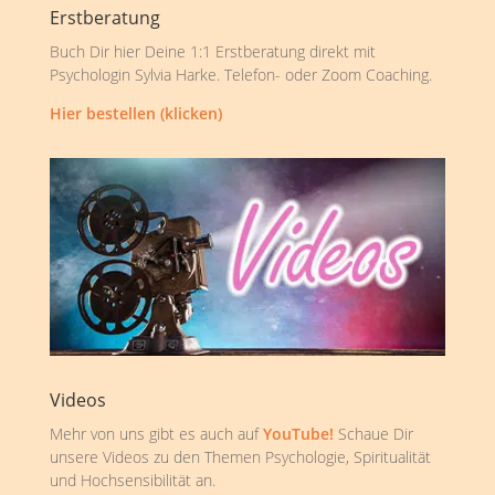
Erstberatung
Buch Dir hier Deine 1:1 Erstberatung direkt mit
Psychologin Sylvia Harke. Telefon- oder Zoom Coaching.
Hier bestellen (klicken)
Videos
Mehr von uns gibt es auch auf
YouTube!
Schaue Dir
unsere Videos zu den Themen Psychologie, Spiritualität
und Hochsensibilität an.