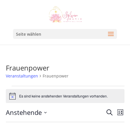
Seite wählen
Frauenpower
Veranstaltungen
Frauenpower
Es sind keine anstehenden Veranstaltungen vorhanden.
Hinweis
Veran
Ve
Anstehende
Suche
Liste
An
Such
Datum
Na