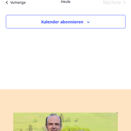
und
wählen.
Heute
Nächste
Veranstaltungen
Vorherige
Ansic
Veranst
Navig
Kalender abonnieren