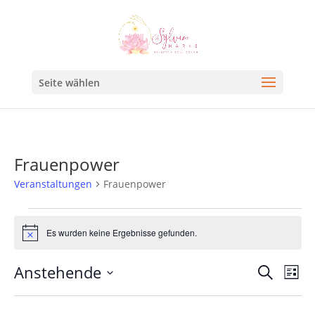
Seite wählen
Frauenpower
Veranstaltungen
Frauenpower
Es wurden keine Ergebnisse gefunden.
Hinweis
Veran
Ve
Anstehende
Suche
Liste
An
Such
Datum
Na