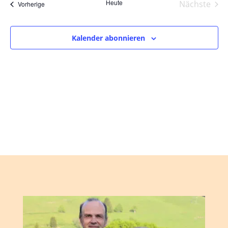
und
wählen.
Heute
Nächste
Veranstaltungen
Vorherige
Ansic
Veranst
Navig
Kalender abonnieren