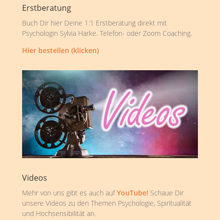
Erstberatung
Buch Dir hier Deine 1:1 Erstberatung direkt mit
Psychologin Sylvia Harke. Telefon- oder Zoom Coaching.
Hier bestellen (klicken)
Videos
Mehr von uns gibt es auch auf
YouTube!
Schaue Dir
unsere Videos zu den Themen Psychologie, Spiritualität
und Hochsensibilität an.