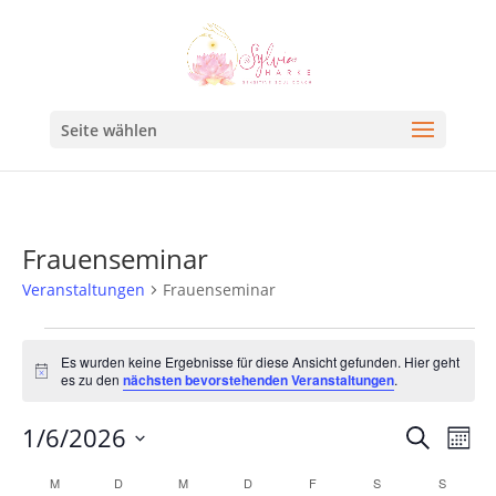
Seite wählen
Frauenseminar
Veranstaltungen
Frauenseminar
Es wurden keine Ergebnisse für diese Ansicht gefunden. Hier geht
Hinweis
es zu den
nächsten bevorstehenden Veranstaltungen
.
Veran
Ve
1/6/2026
Suche
Mona
An
Such
Datum
Kalender
M
D
M
D
F
S
S
Na