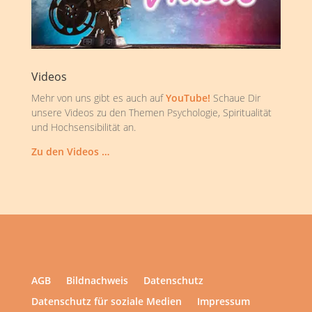
Videos
Mehr von uns gibt es auch auf
YouTube!
Schaue Dir
unsere Videos zu den Themen Psychologie, Spiritualität
und Hochsensibilität an.
Zu den Videos …
AGB
Bildnachweis
Datenschutz
Datenschutz für soziale Medien
Impressum