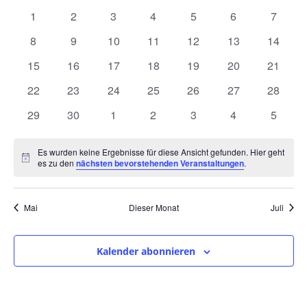
und
wählen.
von
0
0
0
0
0
0
0
1
2
3
4
5
6
7
Ansic
Veranstaltungen
Veranstaltungen
Veranstaltungen
Veranstaltungen
Veranstaltungen
Veranstaltungen
Veranstaltunge
Veranst
0
0
0
0
0
0
0
8
9
10
11
12
13
14
Navig
Veranstaltungen
Veranstaltungen
Veranstaltungen
Veranstaltungen
Veranstaltungen
Veranstaltungen
Veranst
0
0
0
0
0
0
0
15
16
17
18
19
20
21
Veranstaltungen
Veranstaltungen
Veranstaltungen
Veranstaltungen
Veranstaltungen
Veranstaltungen
Veranst
0
0
0
0
0
0
0
22
23
24
25
26
27
28
Veranstaltungen
Veranstaltungen
Veranstaltungen
Veranstaltungen
Veranstaltungen
Veranstaltungen
Veranst
0
0
0
0
0
0
0
29
30
1
2
3
4
5
Veranstaltungen
Veranstaltungen
Veranstaltungen
Veranstaltungen
Veranstaltungen
Veranstaltunge
Veranst
Es wurden keine Ergebnisse für diese Ansicht gefunden. Hier geht
Hinweis
es zu den
nächsten bevorstehenden Veranstaltungen
.
Mai
Dieser Monat
Juli
Kalender abonnieren