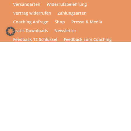
Versandarten
Widerrufsbelehrung
Vertrag widerrufen
Zahlungsarten
Coaching Anfrage
Shop
Presse & Media
gratis Downloads
Newsletter
Feedback 12 Schlüssel
Feedback zum Coaching
Feedback Business Coaching
Feedback Bühne frei
Copyright © 2013 – heute | hsp academy – Sylvia Harke
| All rights reserved.