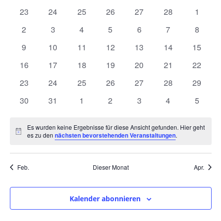
und
wählen.
von
0
0
0
0
0
0
0
23
24
25
26
27
28
1
Ansic
Veranstaltungen
Veranstaltungen
Veranstaltungen
Veranstaltungen
Veranstaltungen
Veranstaltungen
Veranstaltungen
Veranst
0
0
0
0
0
0
0
2
3
4
5
6
7
8
Navig
Veranstaltungen
Veranstaltungen
Veranstaltungen
Veranstaltungen
Veranstaltungen
Veranstaltunge
Veranst
0
0
0
0
0
0
0
9
10
11
12
13
14
15
Veranstaltungen
Veranstaltungen
Veranstaltungen
Veranstaltungen
Veranstaltungen
Veranstaltungen
Veranst
0
0
0
0
0
0
0
16
17
18
19
20
21
22
Veranstaltungen
Veranstaltungen
Veranstaltungen
Veranstaltungen
Veranstaltungen
Veranstaltungen
Veranst
0
0
0
0
0
0
0
23
24
25
26
27
28
29
Veranstaltungen
Veranstaltungen
Veranstaltungen
Veranstaltungen
Veranstaltungen
Veranstaltungen
Veranst
0
0
0
0
0
0
0
30
31
1
2
3
4
5
Veranstaltungen
Veranstaltungen
Veranstaltungen
Veranstaltungen
Veranstaltungen
Veranstaltunge
Veranst
Es wurden keine Ergebnisse für diese Ansicht gefunden. Hier geht
Hinweis
es zu den
nächsten bevorstehenden Veranstaltungen
.
Feb.
Dieser Monat
Apr.
Kalender abonnieren