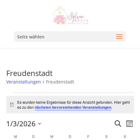
Seite wählen
Freudenstadt
Veranstaltungen
Freudenstadt
Es wurden keine Ergebnisse für diese Ansicht gefunden. Hier geht
Hinweis
es zu den
nächsten bevorstehenden Veranstaltungen
.
Veran
Ve
1/3/2026
Suche
Mona
An
Such
Datum
Kalender
M
D
M
D
F
S
S
Na