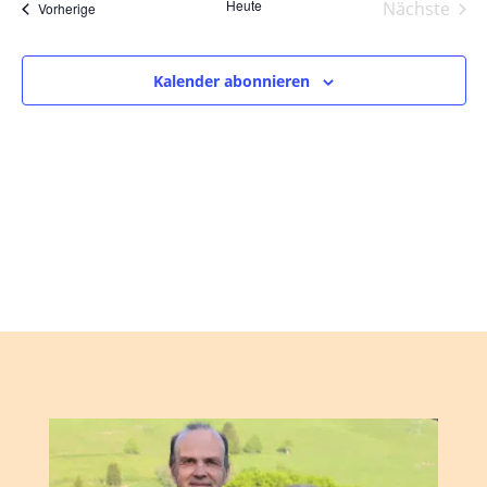
und
wählen.
Heute
Nächste
Veranstaltungen
Vorherige
Ansic
Veranst
Navig
Kalender abonnieren