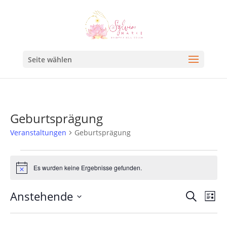
Seite wählen
Geburtsprägung
Veranstaltungen
Geburtsprägung
Es wurden keine Ergebnisse gefunden.
Hinweis
Veran
Ve
Anstehende
Suche
Liste
An
Such
Datum
Na