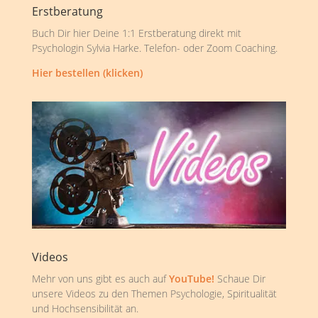
Erstberatung
Buch Dir hier Deine 1:1 Erstberatung direkt mit
Psychologin Sylvia Harke. Telefon- oder Zoom Coaching.
Hier bestellen (klicken)
Videos
Mehr von uns gibt es auch auf
YouTube!
Schaue Dir
unsere Videos zu den Themen Psychologie, Spiritualität
und Hochsensibilität an.