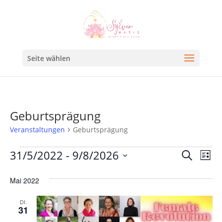
Seite wählen
Geburtsprägung
Veranstaltungen
Geburtsprägung
Veran
Ve
31/5/2022
 - 
9/8/2026
Suche
Liste
An
Such
Datum
Na
Mai 2022
und
wählen.
Ansic
DI.
31
Navig