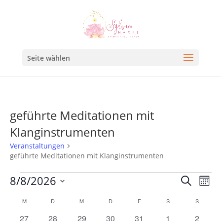
Seite wählen
geführte Meditationen mit
Klanginstrumenten
Veranstaltungen
geführte Meditationen mit Klanginstrumenten
Veran
Ve
8/8/2026
Suche
Mona
An
Such
Datum
Kalender
M
D
M
D
F
S
S
Na
und
wählen.
von
0
0
0
0
0
1
1
27
28
29
30
31
1
2