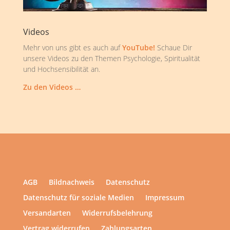
Videos
Mehr von uns gibt es auch auf
YouTube!
Schaue Dir
unsere Videos zu den Themen Psychologie, Spiritualität
und Hochsensibilität an.
Zu den Videos …
AGB
Bildnachweis
Datenschutz
Datenschutz für soziale Medien
Impressum
Versandarten
Widerrufsbelehrung
Vertrag widerrufen
Zahlungsarten