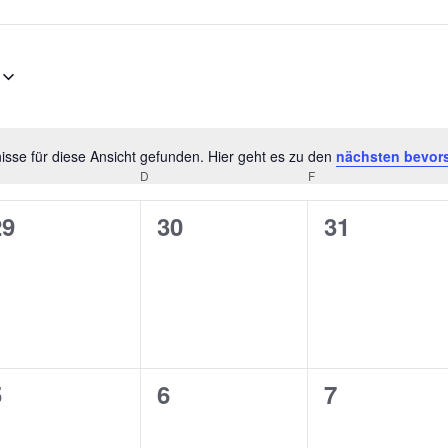
sse für diese Ansicht gefunden. Hier geht es zu den
nächsten bevor
Hinweis
D
F
0
0
0
29
30
31
n,
eranstaltungen,
Veranstaltungen,
Veranstalt
0
0
0
5
6
7
n,
eranstaltungen,
Veranstaltungen,
Veranstalt