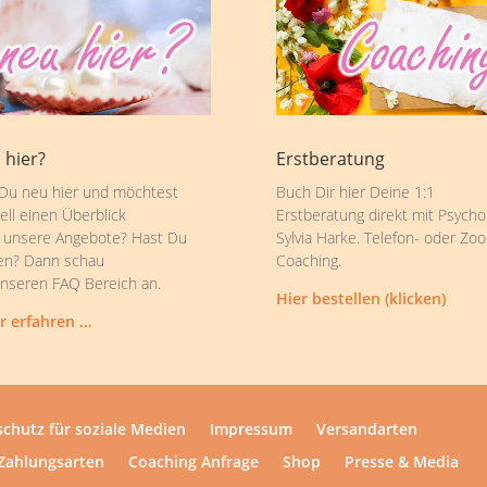
 hier?
Erstberatung
 Du neu hier und möchtest
Buch Dir hier Deine 1:1
ell einen Überblick
Erstberatung direkt mit Psycho
 unsere Angebote? Hast Du
Sylvia Harke. Telefon- oder Zo
en? Dann schau
Coaching.
unseren FAQ Bereich an.
Hier bestellen (klicken)
r erfahren …
chutz für soziale Medien
Impressum
Versandarten
Zahlungsarten
Coaching Anfrage
Shop
Presse & Media