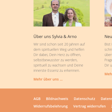
Über uns Sylvia & Arno
Neu
Wir sind schon seit 20 Jahren auf
Bist
dem spirituellen Weg und helfen
schn
Dir dabei, Dein Herz zu öffnen,
über
selbstbewusster zu werden,
Frag
spirituell zu wachsen und Deine
Dir 
innerste Essenz zu erkennen.
Meh
Mehr über uns …
AGB
Bildnachweis
Datenschutz
Datens
Widerrufsbelehrung
Vertrag widerrufen