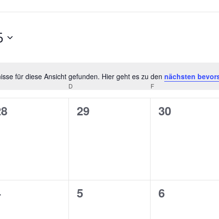
6
sse für diese Ansicht gefunden. Hier geht es zu den
nächsten bevor
Hinweis
D
F
0
0
0
28
29
30
n,
eranstaltungen,
Veranstaltungen,
Veranstalt
0
0
0
4
5
6
n,
eranstaltungen,
Veranstaltungen,
Veranstalt