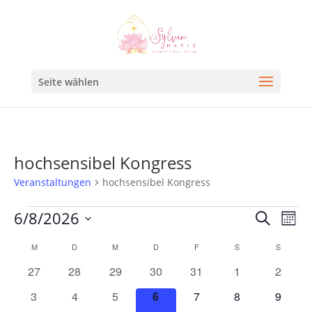
Seite wählen
hochsensibel Kongress
Veranstaltungen
hochsensibel Kongress
Veran
Ve
6/8/2026
Suche
Mona
An
Such
Datum
Kalender
M
D
M
D
F
S
S
Na
und
wählen.
von
0
0
0
0
0
0
0
27
28
29
30
31
1
2
Ansic
Veranstaltungen
Veranstaltungen
Veranstaltungen
Veranstaltungen
Veranstaltungen
Veranstaltungen
Veranstaltunge
Veranst
0
0
0
0
0
0
0
3
4
5
6
7
8
9
Navig