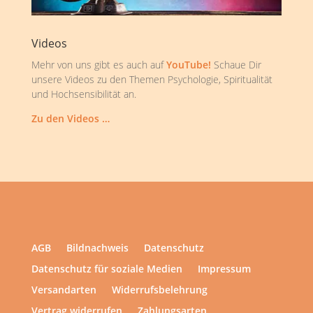
Videos
Mehr von uns gibt es auch auf
YouTube!
Schaue Dir
unsere Videos zu den Themen Psychologie, Spiritualität
und Hochsensibilität an.
Zu den Videos …
AGB
Bildnachweis
Datenschutz
Datenschutz für soziale Medien
Impressum
Versandarten
Widerrufsbelehrung
Vertrag widerrufen
Zahlungsarten