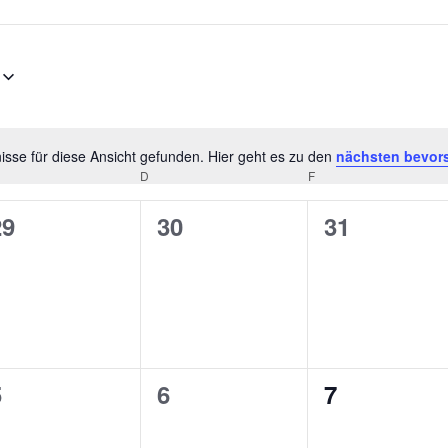
sse für diese Ansicht gefunden. Hier geht es zu den
nächsten bevor
Hinweis
D
F
0
0
0
29
30
31
n,
eranstaltungen,
Veranstaltungen,
Veranstalt
0
0
0
5
6
7
n,
eranstaltungen,
Veranstaltungen,
Veranstalt