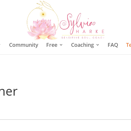
Community
Free
Coaching
FAQ
T
ner