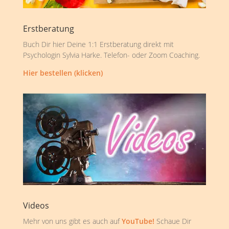
Erstberatung
Buch Dir hier Deine 1:1 Erstberatung direkt mit
Psychologin Sylvia Harke. Telefon- oder Zoom Coaching.
Hier bestellen (klicken)
Videos
Mehr von uns gibt es auch auf
YouTube!
Schaue Dir