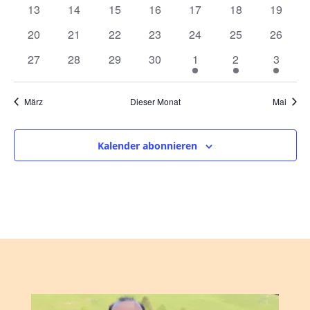
Veranstaltungen
Veranstaltungen
Veranstaltungen
Veranstaltungen
Veranstaltungen
Veranstaltungen
Veranst
0
0
0
0
0
0
0
13
14
15
16
17
18
19
Veranstaltungen
Veranstaltungen
Veranstaltungen
Veranstaltungen
Veranstaltungen
Veranstaltungen
Veranst
0
0
0
0
0
0
0
20
21
22
23
24
25
26
Veranstaltungen
Veranstaltungen
Veranstaltungen
Veranstaltungen
Veranstaltungen
Veranstaltungen
Veranst
0
0
0
0
1
1
1
27
28
29
30
1
2
3
Veranstaltungen
Veranstaltungen
Veranstaltungen
Veranstaltungen
Veranstaltung
Veranstaltung
Veranst
März
Dieser Monat
Mai
Kalender abonnieren