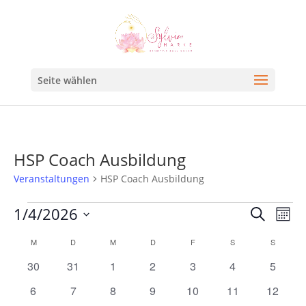
Seite wählen
HSP Coach Ausbildung
Veranstaltungen
HSP Coach Ausbildung
Veran
Ve
1/4/2026
Suche
Mona
An
Such
Datum
Kalender
M
D
M
D
F
S
S
Na
und
wählen.
von
0
0
0
0
0
0
0
30
31
1
2
3
4
5
Ansic
Veranstaltungen
Veranstaltungen
Veranstaltungen
Veranstaltungen
Veranstaltungen
Veranstaltungen
Veranstaltunge
Veranst
0
0
0
0
0
0
0
6
7
8
9
10
11
12
Navig