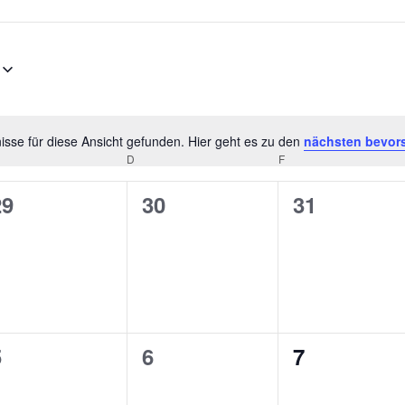
sse für diese Ansicht gefunden. Hier geht es zu den
nächsten bevor
Hinweis
D
F
0
0
0
29
30
31
n,
eranstaltungen,
Veranstaltungen,
Veranstalt
0
0
0
5
6
7
n,
eranstaltungen,
Veranstaltungen,
Veranstalt