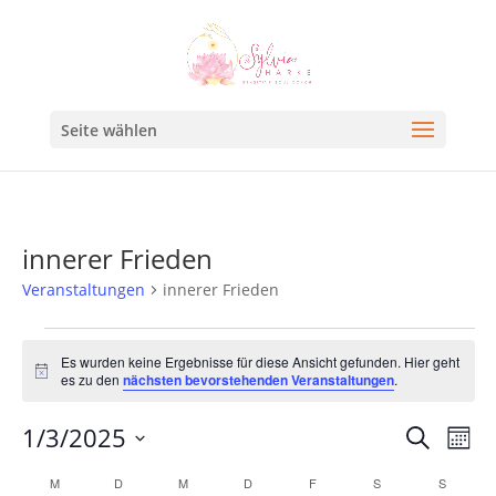
Seite wählen
innerer Frieden
Veranstaltungen
innerer Frieden
Es wurden keine Ergebnisse für diese Ansicht gefunden. Hier geht
Hinweis
es zu den
nächsten bevorstehenden Veranstaltungen
.
Veran
Ve
1/3/2025
Suche
Mona
An
Such
Datum
Kalender
M
D
M
D
F
S
S
Na