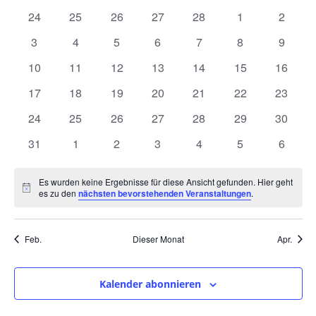
und
wählen.
von
0
0
0
0
0
0
0
24
25
26
27
28
1
2
Ansic
Veranstaltungen
Veranstaltungen
Veranstaltungen
Veranstaltungen
Veranstaltungen
Veranstaltungen
Veranstaltunge
Veranst
0
0
0
0
0
0
0
3
4
5
6
7
8
9
Navig
Veranstaltungen
Veranstaltungen
Veranstaltungen
Veranstaltungen
Veranstaltungen
Veranstaltunge
Veranst
0
0
0
0
0
0
0
10
11
12
13
14
15
16
Veranstaltungen
Veranstaltungen
Veranstaltungen
Veranstaltungen
Veranstaltungen
Veranstaltungen
Veranst
0
0
0
0
0
0
0
17
18
19
20
21
22
23
Veranstaltungen
Veranstaltungen
Veranstaltungen
Veranstaltungen
Veranstaltungen
Veranstaltungen
Veranst
0
0
0
0
0
0
0
24
25
26
27
28
29
30
Veranstaltungen
Veranstaltungen
Veranstaltungen
Veranstaltungen
Veranstaltungen
Veranstaltungen
Veranst
0
0
0
0
0
0
0
31
1
2
3
4
5
6
Veranstaltungen
Veranstaltungen
Veranstaltungen
Veranstaltungen
Veranstaltungen
Veranstaltunge
Veranst
Es wurden keine Ergebnisse für diese Ansicht gefunden. Hier geht
Hinweis
es zu den
nächsten bevorstehenden Veranstaltungen
.
Feb.
Dieser Monat
Apr.
Kalender abonnieren